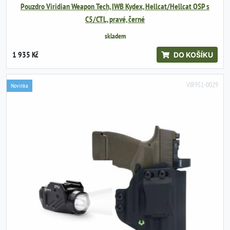
Pouzdro Viridian Weapon Tech, IWB Kydex, Hellcat/Hellcat OSP s
C5/CTL, pravé, černé
skladem
1 935 Kč
DO KOŠÍKU
VIR951-0029
Novinka