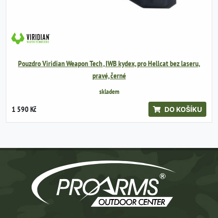
Pouzdro Viridian Weapon Tech , IWB kydex, pro Hellcat bez laseru,
pravé, černé
skladem
1 590 Kč
DO KOŠÍKU