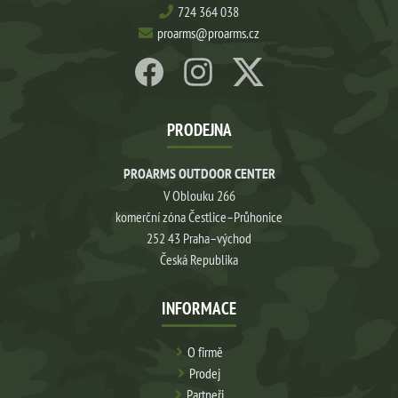
724 364 038
proarms@proarms.cz
PRODEJNA
PROARMS OUTDOOR CENTER
V Oblouku 266
komerční zóna Čestlice–Průhonice
252 43 Praha–východ
Česká Republika
INFORMACE
O firmě
Prodej
Partneři