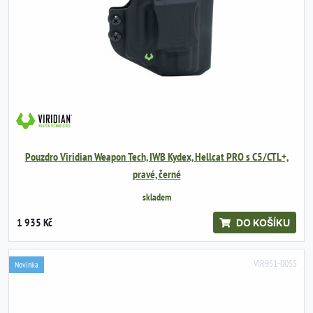
Pouzdro Viridian Weapon Tech, IWB Kydex, Hellcat PRO s C5/CTL+,
pravé, černé
skladem
1 935 Kč
DO KOŠÍKU
VIR951-0055
Novinka