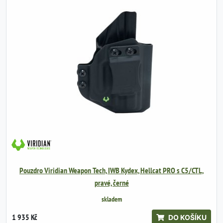
Pouzdro Viridian Weapon Tech, IWB Kydex, Hellcat PRO s C5/CTL,
pravé, černé
skladem
1 935 Kč
DO KOŠÍKU