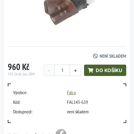
NENÍ SKLADEM
960 Kč
-
+
DO KOŠÍKU
793,34 Kč bez DPH
Výrobce:
Falco
Kód:
FAL143-G19
Dostupnost:
není skladem