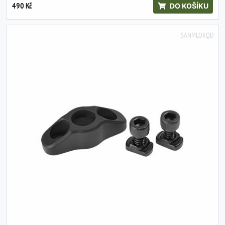
490 Kč
DO KOŠÍKU
SANMLOKQD