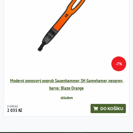
-7%
Moderní ponosový popruh Sauenhammer, SH Gamehamer, neopren,
barva: Blaze Orange
skladem
2 190 Kč
DO KOŠÍKU
2 035 Kč