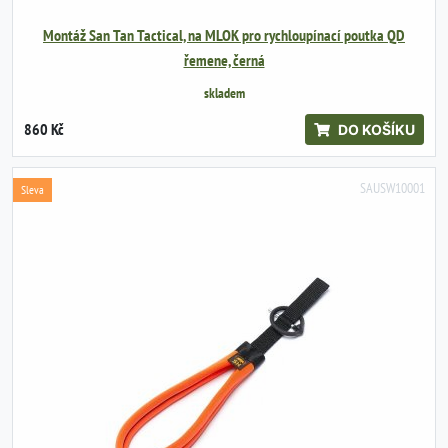
Montáž San Tan Tactical, na MLOK pro rychloupínací poutka QD
řemene, černá
skladem
860 Kč
DO KOŠÍKU
SAUSW10001
Sleva