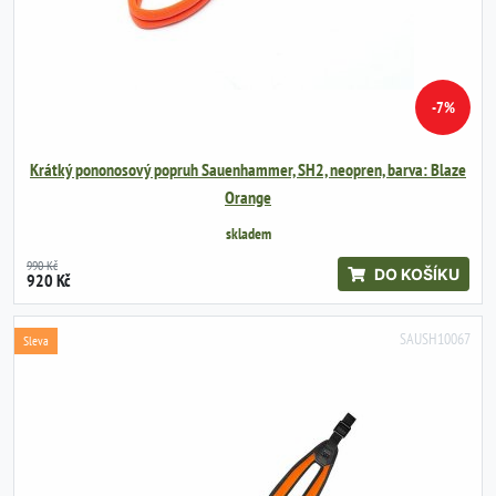
-7%
Krátký pononosový popruh Sauenhammer, SH2, neopren, barva: Blaze
Orange
skladem
990 Kč
DO KOŠÍKU
920 Kč
SAUSH10067
Sleva