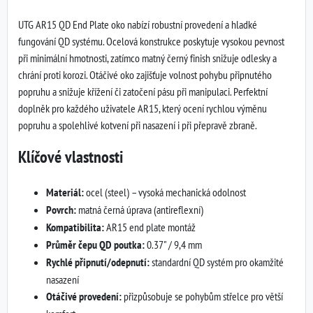
UTG AR15 QD End Plate oko nabízí robustní provedení a hladké
fungování QD systému. Ocelová konstrukce poskytuje vysokou pevnost
při minimální hmotnosti, zatímco matný černý finish snižuje odlesky a
chrání proti korozi. Otáčivé oko zajišťuje volnost pohybu připnutého
popruhu a snižuje křížení či zatočení pásu při manipulaci. Perfektní
doplněk pro každého uživatele AR15, který ocení rychlou výměnu
popruhu a spolehlivé kotvení při nasazení i při přepravě zbraně.
Klíčové vlastnosti
Materiál:
ocel (steel) – vysoká mechanická odolnost
Povrch:
matná černá úprava (antireflexní)
Kompatibilita:
AR15 end plate montáž
Průměr čepu QD poutka:
0.37" / 9,4 mm
Rychlé připnutí/odepnutí:
standardní QD systém pro okamžité
nasazení
Otáčivé provedení:
přizpůsobuje se pohybům střelce pro větší