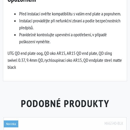
Před instalací ověřte kompatibilitu s vaším end plate a popruhem.
Instalaci provádějte při nefunkční zbrani a podle bezpečnostních
předpisů.
Pravidelně kontrolujte upevnění a opotřebení, v případě
poškození vyměňte.
UTG QD end plate oog, QD oko AR15, AR15 QD end plate, QD sling
swivel 0.37, 9.4mm QD, rychloupínací oko AR15, QD endplate steel matte
black
PODOBNÉ PRODUKTY
MAG540-BLK
Novinka