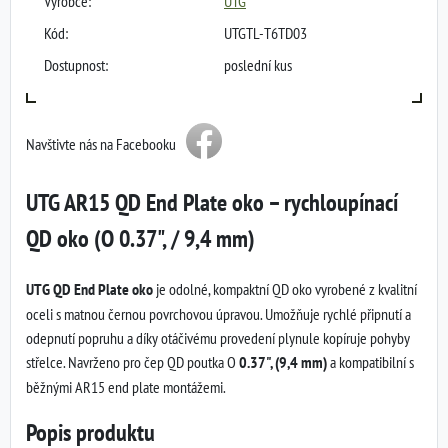
Výrobce:
UTG
Kód:
UTGTL-T6TD03
Dostupnost:
poslední kus
Navštivte nás na Facebooku
UTG AR15 QD End Plate oko – rychloupínací
QD oko (O 0.37", / 9,4 mm)
UTG QD End Plate oko
je odolné, kompaktní QD oko vyrobené z kvalitní
oceli s matnou černou povrchovou úpravou. Umožňuje rychlé připnutí a
odepnutí popruhu a díky otáčivému provedení plynule kopíruje pohyby
střelce. Navrženo pro čep QD poutka O
0.37", (9,4 mm)
a kompatibilní s
běžnými AR15 end plate montážemi.
Popis produktu