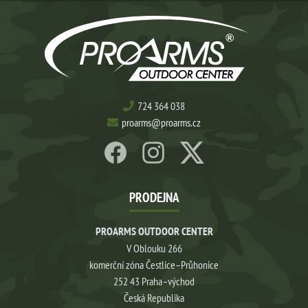
724 364 038
proarms@proarms.cz
PRODEJNA
PROARMS OUTDOOR CENTER
V Oblouku 266
komerční zóna Čestlice–Průhonice
252 43 Praha–východ
Česká Republika