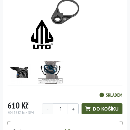
SKLADEM
610 Kč
-
+
DO KOŠÍKU
504,13 Kč bez DPH