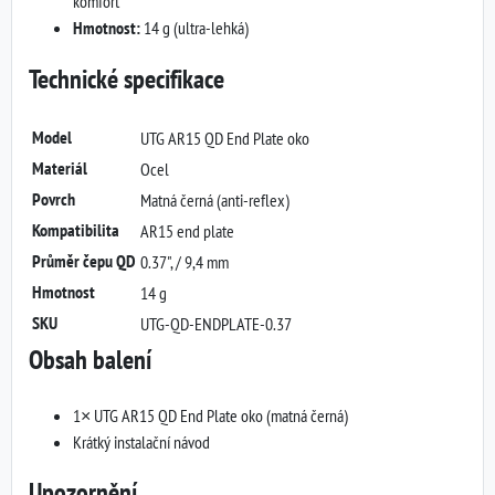
komfort
Hmotnost:
14 g (ultra-lehká)
Technické specifikace
Model
UTG AR15 QD End Plate oko
Materiál
Ocel
Povrch
Matná černá (anti-reflex)
Kompatibilita
AR15 end plate
Průměr čepu QD
0.37", / 9,4 mm
Hmotnost
14 g
SKU
UTG-QD-ENDPLATE-0.37
Obsah balení
1× UTG AR15 QD End Plate oko (matná černá)
Krátký instalační návod
Upozornění