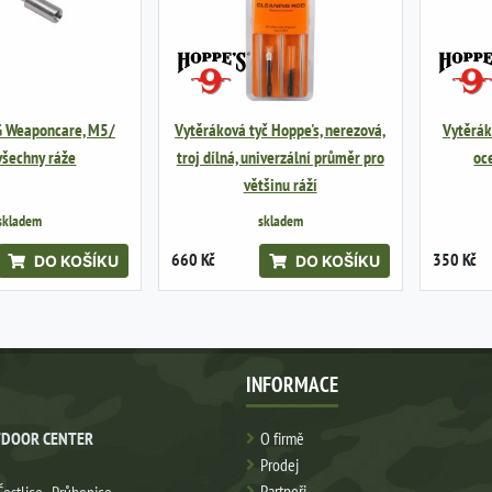
G Weaponcare, M5/
Vytěráková tyč Hoppe's, nerezová,
Vytěráko
 všechny ráže
troj dílná, univerzální průměr pro
oc
většinu ráží
skladem
skladem
660 Kč
350 Kč
DO KOŠÍKU
DO KOŠÍKU
INFORMACE
DOOR CENTER
O firmě
Prodej
Partneři