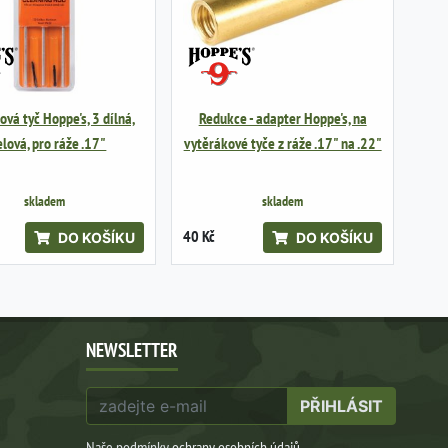
vá tyč Hoppe's, 3 dílná,
Redukce - adapter Hoppe's, na
elová, pro ráže .17"
vytěrákové tyče z ráže .17" na .22"
skladem
skladem
40 Kč
DO KOŠÍKU
DO KOŠÍKU
NEWSLETTER
PŘIHLÁSIT
Naše podmínky
ochrany osobních údajů