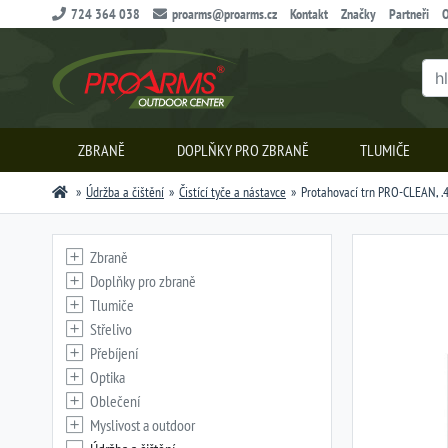
724 364 038
proarms@proarms.cz
Kontakt
Značky
Partneři
O
ZBRANĚ
DOPLŇKY PRO ZBRANĚ
TLUMIČE
Údržba a čištění
Čistící tyče a nástavce
Protahovací trn PRO-CLEAN, .
Zbraně
Doplňky pro zbraně
Tlumiče
Střelivo
Přebíjení
Optika
Oblečení
Myslivost a outdoor