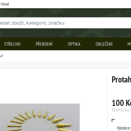
 firmě
STŘELIVO
PŘEBÍJENÍ
OPTIKA
OBLEČENÍ
M
44"
Protah
100 K
82,64 Kč bez
Výrobce: