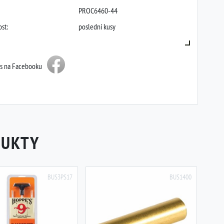
PROC6460-44
st:
poslední kusy
ás na Facebooku
DUKTY
BUS3PS17
BUS1400