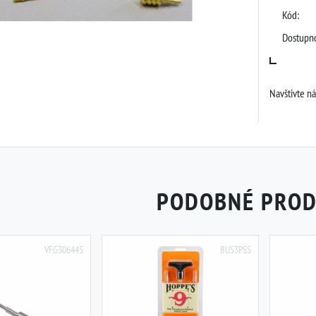
Kód:
Dostupno
Navštivte n
PODOBNÉ PRO
VFG306445
BUS3PSS