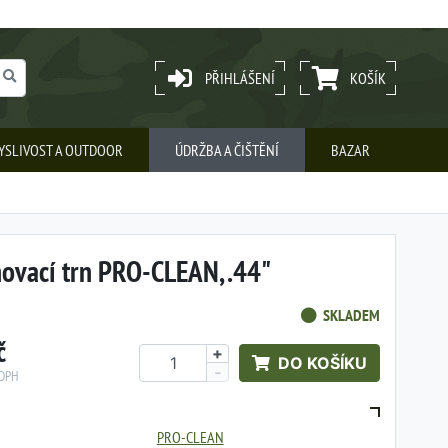
PŘIHLÁŠENÍ
KOŠÍK
YSLIVOST A OUTDOOR
ÚDRŽBA A ČIŠTĚNÍ
BAZAR
ovací trn PRO-CLEAN, .44"
SKLADEM
č
+
DO KOŠÍKU
-
 DPH
PRO-CLEAN