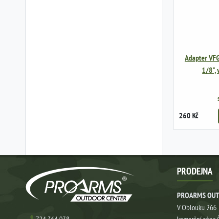
Adapter VF
1/8",
260 Kč
PRODEJNA
PROARMS OUT
V Oblouku 266