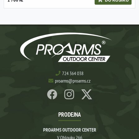
724 364 038
proarms@proarms.cz
PRODEJNA
PROARMS OUTDOOR CENTER
V Oblouku 266