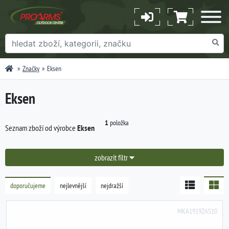
Značky
Eksen
Eksen
1
položka
Seznam zboží od výrobce
Eksen
zobrazit filtr
doporučujeme
nejlevnější
nejdražší
MKA1919ZAS10