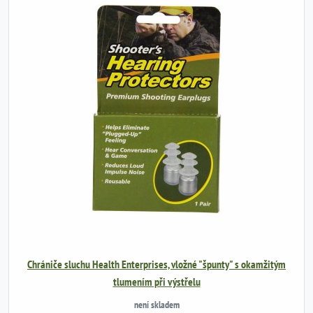
Chrániče sluchu Health Enterprises, vložné "špunty" s okamžitým
tlumením při výstřelu
není skladem