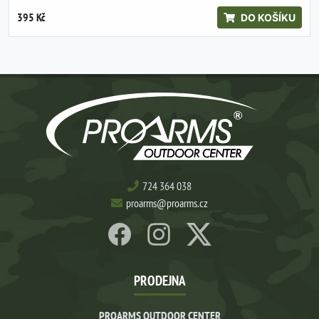
395 Kč
DO KOŠÍKU
724 364 038
proarms@proarms.cz
PRODEJNA
PROARMS OUTDOOR CENTER