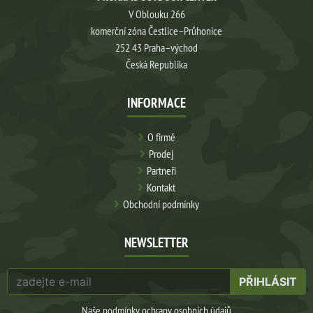
V Oblouku 266
komerční zóna Čestlice–Průhonice
252 43 Praha–východ
Česká Republika
INFORMACE
O firmě
Prodej
Partneři
Kontakt
Obchodní podmínky
NEWSLETTER
PŘIHLÁSIT
Naše podmínky
ochrany osobních údajů