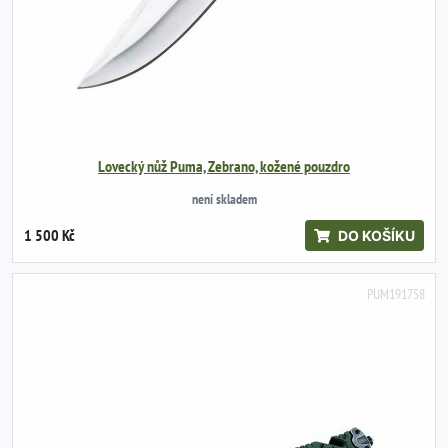
Lovecký nůž Puma, Zebrano, kožené pouzdro
není skladem
1 500 Kč
DO KOŠÍKU
PUM191758