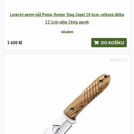
Lovecký pevný nůž Puma, Hunter Stag, čepel 10,6cm, celková délka
22,1cm,váha 266g, paroh
skladem
3 600 Kč
DO KOŠÍKU
PUM191761