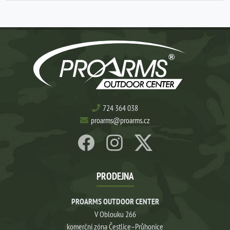
724 364 038
proarms@proarms.cz
PRODEJNA
PROARMS OUTDOOR CENTER
V Oblouku 266
komerční zóna Čestlice–Průhonice