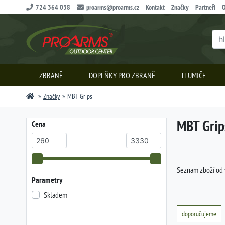
724 364 038
proarms@proarms.cz
Kontakt
Značky
Partneři
O
ZBRANĚ
DOPLŇKY PRO ZBRANĚ
TLUMIČE
Značky
MBT Grips
MBT Grip
Cena
Seznam zboží od
Parametry
Skladem
doporučujeme