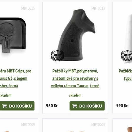
MBT0015
MBT0013
ěru MBT Grips, pro
Pažbičky MBT, polymerové,
Pažbičk
urus G3, s logem
anatomické pro revolvery s
typu
sher, černá
velkým rámem Taurus, černé
skladem
skladem
960 Kč
590 Kč
DO KOŠÍKU
DO KOŠÍKU
MBT0009
MBT0004