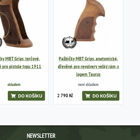
ky MBT Grips, terčové,
Pažbičky MBT Grips, anatomické,
 pro pistole typu 1911
dřevěné, pro revolvery velký rám, s
logem Taurus
skladem
není skladem
2 790 Kč
DO KOŠÍKU
DO KOŠÍKU
NEWSLETTER