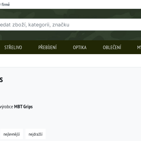
 firmě
STŘELIVO
PŘEBÍJENÍ
OPTIKA
OBLEČENÍ
M
s
 výrobce
MBT Grips
nejlevnější
nejdražší