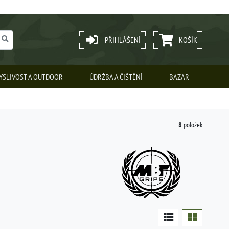
PŘIHLÁŠENÍ
KOŠÍK
YSLIVOST A OUTDOOR
ÚDRŽBA A ČIŠTĚNÍ
BAZAR
8
položek