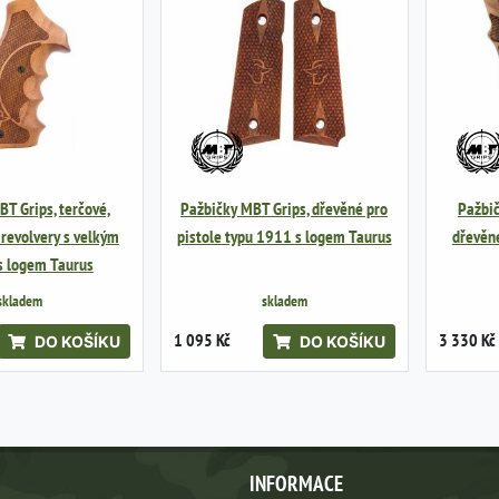
T Grips, terčové,
Pažbičky MBT Grips, dřevěné pro
Pažbič
 revolvery s velkým
pistole typu 1911 s logem Taurus
dřevěné
s logem Taurus
skladem
skladem
1 095 Kč
3 330 Kč
DO KOŠÍKU
DO KOŠÍKU
INFORMACE