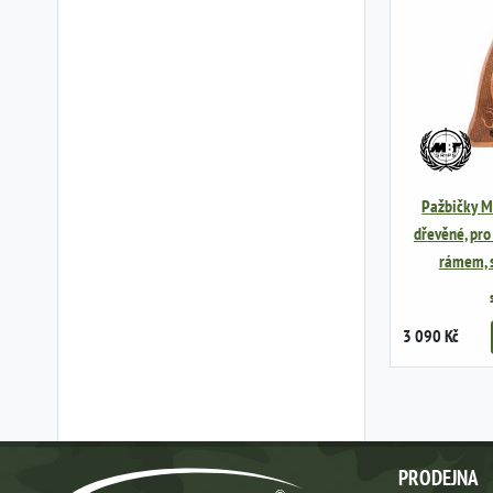
Pažbičky MB
dřevěné, pro
rámem, 
3 090 Kč
PRODEJNA