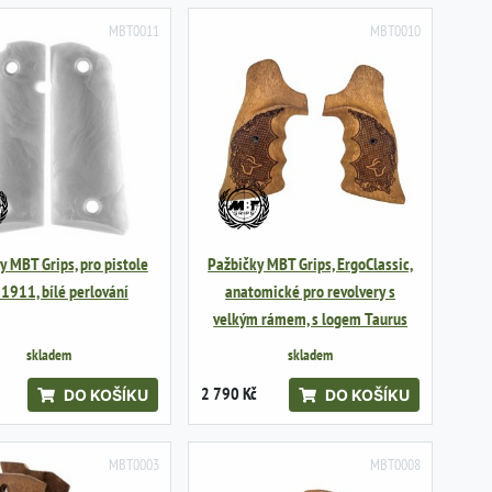
MBT0011
MBT0010
y MBT Grips, pro pistole
Pažbičky MBT Grips, ErgoClassic,
 1911, bílé perlování
anatomické pro revolvery s
velkým rámem, s logem Taurus
skladem
skladem
2 790 Kč
DO KOŠÍKU
DO KOŠÍKU
MBT0003
MBT0008