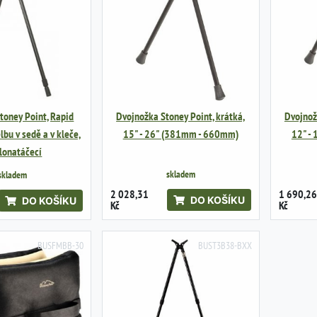
toney Point, Rapid
Dvojnožka Stoney Point, krátká,
Dvojnož
elbu v sedě a v kleče,
15" - 26" (381mm - 660mm)
12" -
lonatáčecí
skladem
skladem
2 028,31
1 690,26
DO KOŠÍKU
DO KOŠÍKU
Kč
Kč
BUSFMBB-30
BUST3B38-BXX