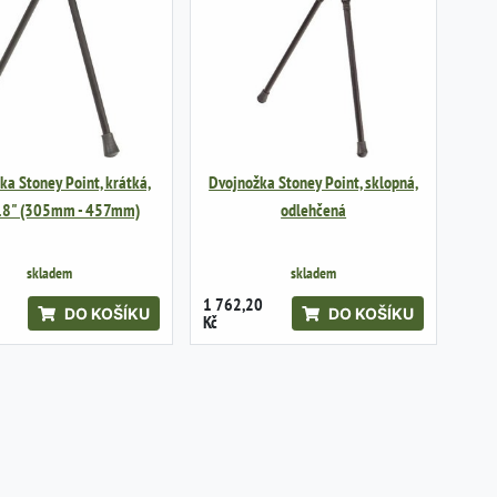
ka Stoney Point, krátká,
Dvojnožka Stoney Point, sklopná,
 18" (305mm - 457mm)
odlehčená
skladem
skladem
1 762,20
DO KOŠÍKU
DO KOŠÍKU
Kč