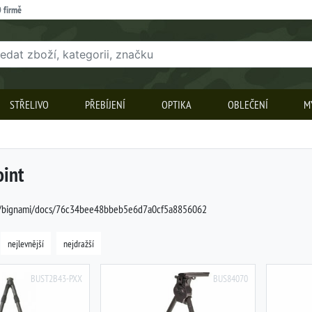
 firmě
STŘELIVO
PŘEBÍJENÍ
OPTIKA
OBLEČENÍ
M
oint
om/bignami/docs/76c34bee48bbeb5e6d7a0cf5a8856062
nejlevnější
nejdražší
BUST2B43-PXX
BUS84070