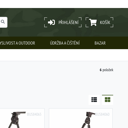
PŘIHLÁŠENÍ
KOŠÍK
YSLIVOST A OUTDOOR
ÚDRŽBA A ČIŠTĚNÍ
BAZAR
6
položek
BUS84065
BUS84060