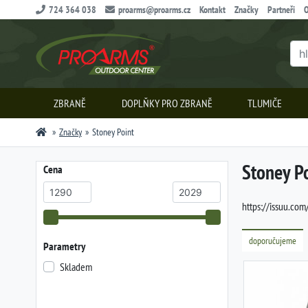
724 364 038
proarms@proarms.cz
Kontakt
Značky
Partneři
O
ZBRANĚ
DOPLŇKY PRO ZBRANĚ
TLUMIČE
Značky
Stoney Point
Stoney P
Cena
https://issuu.c
doporučujeme
Parametry
Skladem