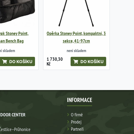
vak Stoney Point,
Opěrka Stoney Point, kompaktní, 3
an Bench Bag
sekce, 41-97cm
ní skladem
není skladem
1 730,30
DO KOŠÍKU
DO KOŠÍKU
Kč
INFORMACE
DOOR CENTER
O firmě
Prodej
Partneři
Čestlice–Průhonice