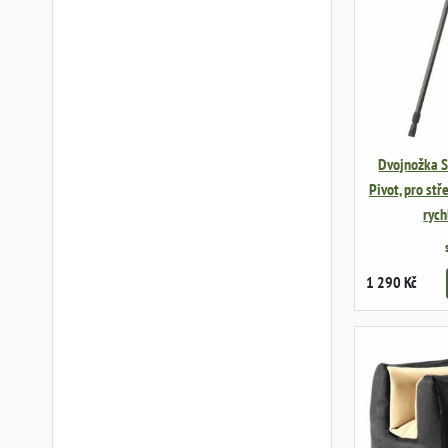
Dvojnožka S
Pivot, pro stř
rych
1 290 Kč