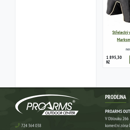
Střelecký 
Marksm
ne
1 895,30
Kč
PRODEJNA
PROARMS OUT
V Oblouku 266
724 364 038
komerční zóna 