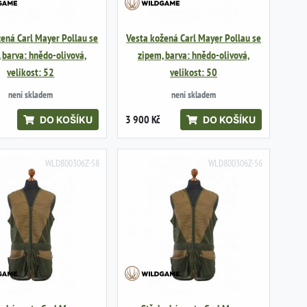
žená Carl Mayer Pollau se
Vesta kožená Carl Mayer Pollau se
 barva: hnědo-olivová,
zipem, barva: hnědo-olivová,
velikost: 52
velikost: 50
není skladem
není skladem
3 900 Kč
DO KOŠÍKU
DO KOŠÍKU
WLD800306Z-58
WLD800306Z-56