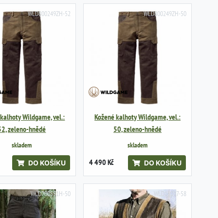
WLD800249ZH-52
WLD800249ZH-50
kalhoty Wildgame, vel.:
Kožené kalhoty Wildgame, vel.:
52, zeleno-hnědé
50, zeleno-hnědé
skladem
skladem
4 490 Kč
DO KOŠÍKU
DO KOŠÍKU
WLD700551H-50
WLD15017-58