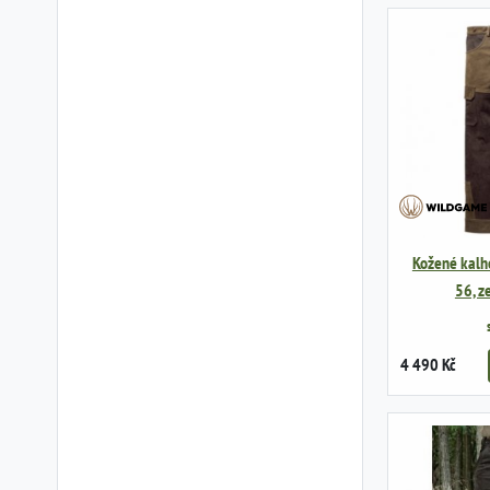
Kožené kalho
56, z
4 490 Kč