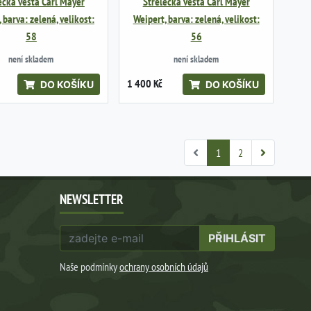
ecká vesta Carl Mayer
Střelecká vesta Carl Mayer
 barva: zelená, velikost:
Weipert, barva: zelená, velikost:
58
56
není skladem
není skladem
1 400 Kč
DO KOŠÍKU
DO KOŠÍKU
1
2
NEWSLETTER
PŘIHLÁSIT
Naše podmínky
ochrany osobních údajů