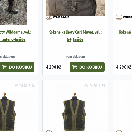
ty Wildgame, vel.:
Kožené kalhoty Carl Mayer, vel.:
Kožené k
a: zeleno-hnědé
64, hnědé
ní skladem
není skladem
4 290 Kč
4 290 Kč
DO KOŠÍKU
DO KOŠÍKU
WLD15017-56
WLD15017-54