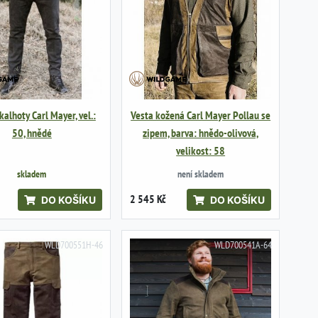
alhoty Carl Mayer, vel.:
Vesta kožená Carl Mayer Pollau se
50, hnědé
zipem, barva: hnědo-olivová,
velikost: 58
skladem
není skladem
2 545 Kč
DO KOŠÍKU
DO KOŠÍKU
WLD700551H-46
WLD700541A-64