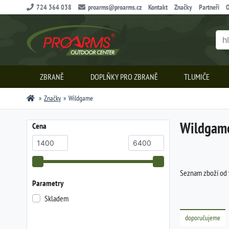
724 364 038
proarms@proarms.cz
Kontakt
Značky
Partneři
O
ZBRANĚ
DOPLŇKY PRO ZBRANĚ
TLUMIČE
Značky
Wildgame
Wildgam
Cena
Seznam zboží od
Parametry
Skladem
doporučujeme