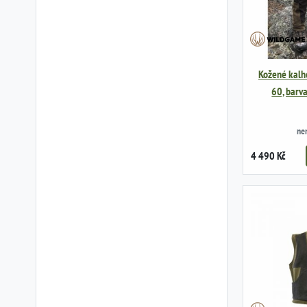
Kožené kalho
60, barv
ne
4 490 Kč