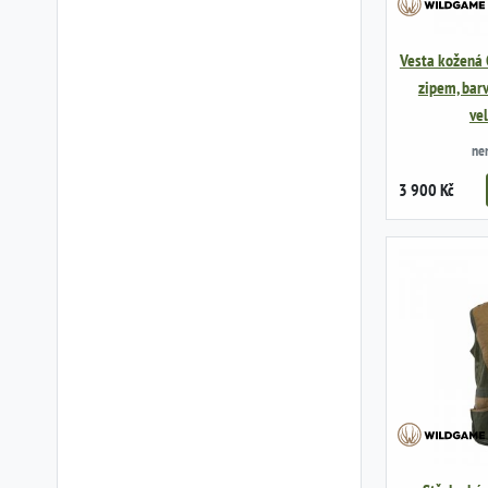
Vesta kožená 
zipem, barv
ve
ne
3 900 Kč