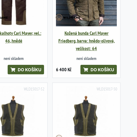
alhoty Carl Mayer, vel.:
Kožená bunda Carl Mayer
46, hnědé
Friedberg, barva: hnědo-olivová,
velikost: 64
není skladem
není skladem
6 400 Kč
DO KOŠÍKU
DO KOŠÍKU
WLD15017-52
WLD15017-50