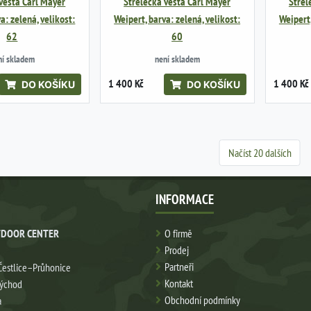
vesta Carl Mayer
Střelecká vesta Carl Mayer
Střel
a: zelená, velikost:
Weipert, barva: zelená, velikost:
Weipert,
62
60
ní skladem
není skladem
1 400 Kč
1 400 Kč
DO KOŠÍKU
DO KOŠÍKU
Načíst 20 dalších
INFORMACE
DOOR CENTER
O firmě
Prodej
Partneři
Čestlice–Průhonice
Kontakt
východ
Obchodní podmínky
a