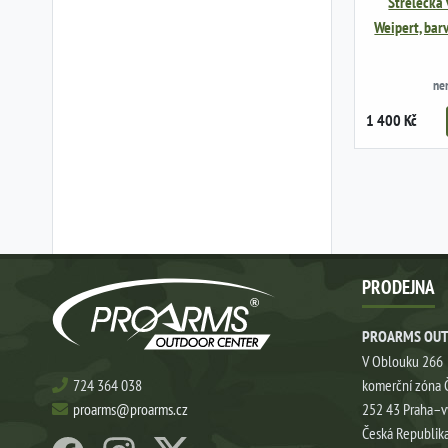
Střelecká 
Weipert, barv
ne
1 400 Kč
PRODEJNA
PROARMS OUT
V Oblouku 266
724 364 038
komerční zóna 
proarms@proarms.cz
252 43 Praha–
Česká Republik