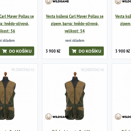
Carl Mayer Pollau se
Vesta kožená Carl Mayer Pollau se
Vesta ko
a: hnědo-olivová,
zipem, barva: hnědo-olivová,
zipem,
likost: 56
velikost: 54
ní skladem
není skladem
3 900 Kč
3 900 Kč
DO KOŠÍKU
DO KOŠÍKU
WLD800306Z-62
WLD800306Z-60