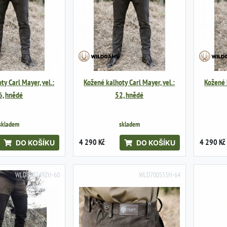
ty Carl Mayer, vel.:
Kožené kalhoty Carl Mayer, vel.:
Kožené k
6, hnědé
52, hnědé
skladem
skladem
4 290 Kč
4 290 Kč
DO KOŠÍKU
DO KOŠÍKU
WLD800249ZH-60
WLD700551H-64