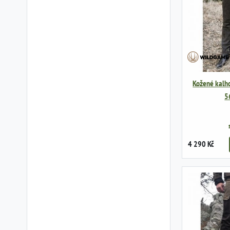
Kožené kalho
5
4 290 Kč