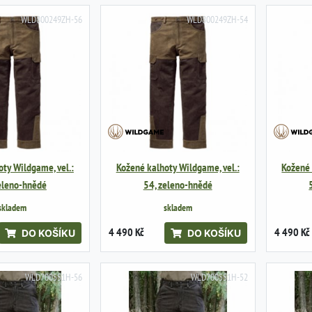
WLD800249ZH-56
WLD800249ZH-54
ty Wildgame, vel.:
Kožené kalhoty Wildgame, vel.:
Kožené 
eleno-hnědé
54, zeleno-hnědé
skladem
skladem
4 490 Kč
4 490 Kč
DO KOŠÍKU
DO KOŠÍKU
WLD700551H-56
WLD700551H-52