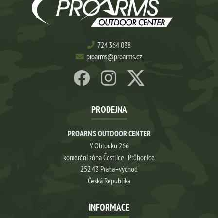
724 364 038
proarms@proarms.cz
PRODEJNA
PROARMS OUTDOOR CENTER
V Oblouku 266
komerční zóna Čestlice–Průhonice
252 43 Praha–východ
Česká Republika
INFORMACE