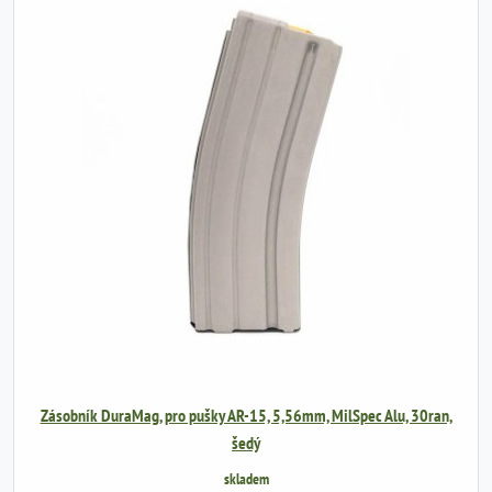
Zásobník DuraMag, pro pušky AR-15, 5,56mm, MilSpec Alu, 30ran,
šedý
skladem