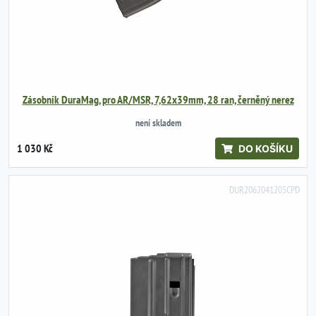
Zásobník DuraMag, pro AR/MSR, 7,62x39mm, 28 ran, černěný nerez
není skladem
1 030 Kč
DO KOŠÍKU
DUR2062041205CPD