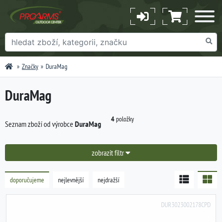
Značky
DuraMag
DuraMag
4
položky
Seznam zboží od výrobce
DuraMag
zobrazit filtr
doporučujeme
nejlevnější
nejdražší
DUR3023002178CPD