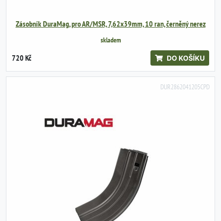
Zásobník DuraMag, pro AR/MSR, 7,62x39mm, 10 ran, černěný nerez
skladem
720 Kč
DO KOŠÍKU
DUR2862041205CPD