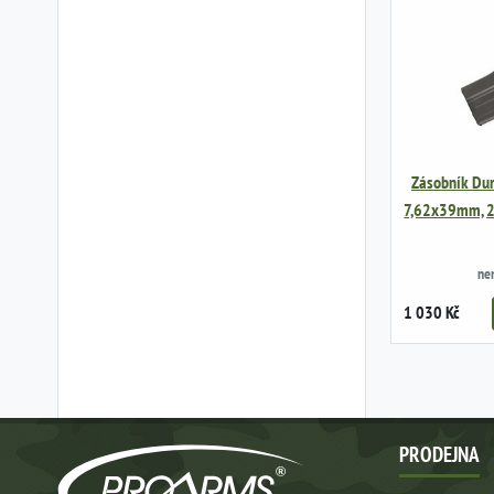
Zásobník Du
7,62x39mm, 28
ne
1 030 Kč
PRODEJNA