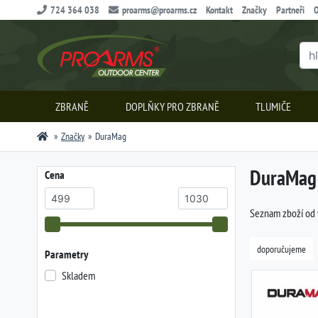
724 364 038
proarms@proarms.cz
Kontakt
Značky
Partneři
O
ZBRANĚ
DOPLŇKY PRO ZBRANĚ
TLUMIČE
Značky
DuraMag
DuraMag
Cena
Seznam zboží od
doporučujeme
Parametry
Skladem