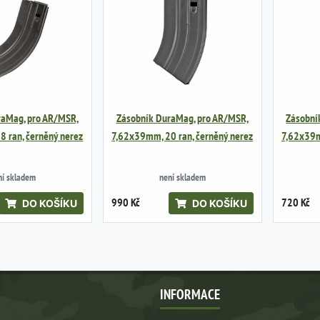
raMag, pro AR/MSR,
Zásobník DuraMag, pro AR/MSR,
Zásobní
 ran, černěný nerez
7,62x39mm, 20 ran, černěný nerez
7,62x39m
ní skladem
není skladem
990 Kč
720 Kč
DO KOŠÍKU
DO KOŠÍKU
INFORMACE