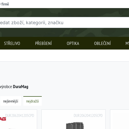
 firmě
STŘELIVO
PŘEBÍJENÍ
OPTIKA
OBLEČENÍ
M
 výrobce
DuraMag
nejlevnější
nejdražší
DUR2862041205CPD
DUR2062041205CPD