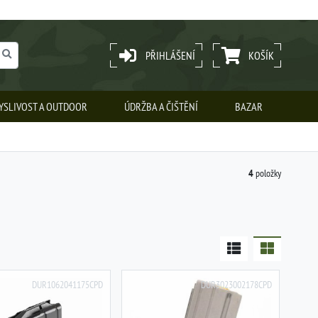
PŘIHLÁŠENÍ
KOŠÍK
YSLIVOST A OUTDOOR
ÚDRŽBA A ČIŠTĚNÍ
BAZAR
4
položky
DUR1062041175CPD
DUR3023002178CPD