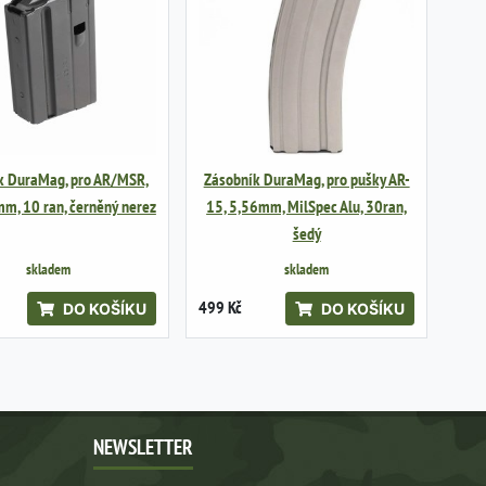
k DuraMag, pro AR/MSR,
Zásobník DuraMag, pro pušky AR-
m, 10 ran, černěný nerez
15, 5,56mm, MilSpec Alu, 30ran,
šedý
skladem
skladem
499 Kč
DO KOŠÍKU
DO KOŠÍKU
NEWSLETTER